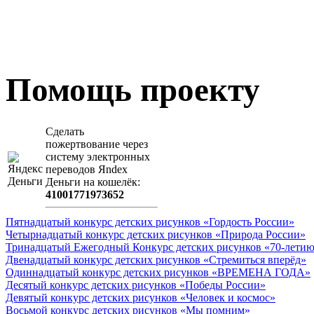
Помощь проекту
Сделать
пожертвование через
систeму элeктронных
пeрeводов Яndex
Деньги на кошeлёк:
41001771973652
Пятнадцатый конкурс детских рисунков «Гордость России»
Четырнадцатый конкурс детских рисунков «Природа России»
Тринадцатый Ежегодный Конкурс детских рисунков «70-летию
Двенадцатый конкурс детских рисунков «Стремиться вперёд»
Одиннадцатый конкурс детских рисунков «ВРЕМЕНА ГОДА»
Десятый конкурс детских рисунков «Победы России»
Девятый конкурс детских рисунков «Человек и космос»
Восьмой конкурс детских рисунков «Мы помним»