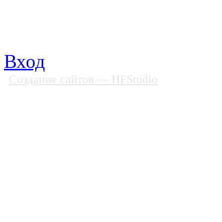
Телефон: (812) 985 16 26
E-mail: spbobfs@list.ru, 
Вход
Создание сайтов
— HFStudio