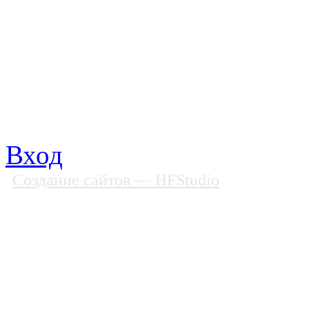
Почтовый адрес: 194292, С
Факс: (812) 592 90 69
Телефон: (812) 985 16 26
E-mail: spbobfs@list.ru, 
Вход
Создание сайтов
— HFStudio