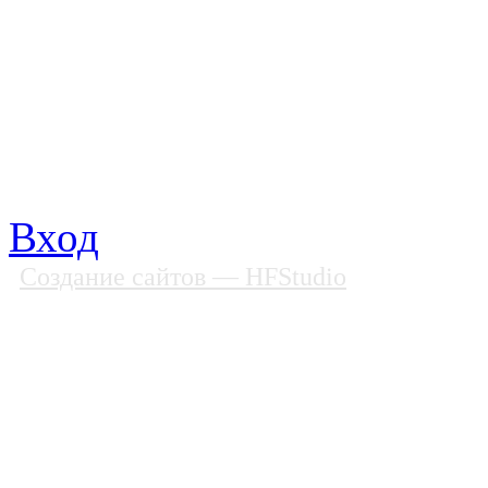
Почтовый адрес: 194292, С
Факс: (812) 592 90 69
Телефон: (812) 985 16 26
E-mail: spbobfs@list.ru, 
Вход
Создание сайтов
— HFStudio