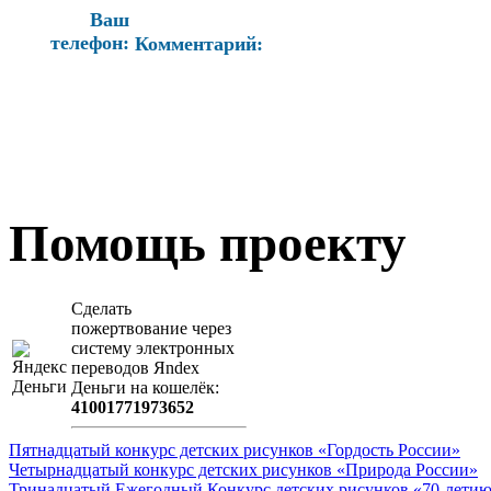
Ваш
телефон:
Комментарий:
Помощь проекту
Сделать
пожертвование через
систeму элeктронных
пeрeводов Яndex
Деньги на кошeлёк:
41001771973652
Пятнадцатый конкурс детских рисунков «Гордость России»
Четырнадцатый конкурс детских рисунков «Природа России»
Тринадцатый Ежегодный Конкурс детских рисунков «70-летию