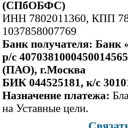
(СПбОБФС)
ИНН 7802011360, КПП 7
1037858007769
Банк получателя: Банк 
р/с 407038100045001456
(ПАО), г.Москва
БИК 044525181, к/с 301
Назначение платежа:
Бла
на Уставные цели.
Связат