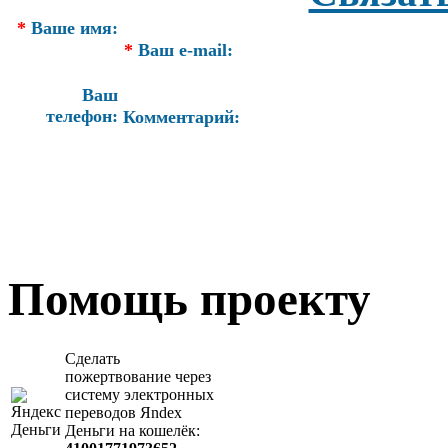
*
Ваше имя:
*
Ваш e-mail:
Ваш
телефон:
Комментарий:
Помощь проекту
Сделать
пожертвование через
систeму элeктронных
пeрeводов Яndex
Деньги на кошeлёк: