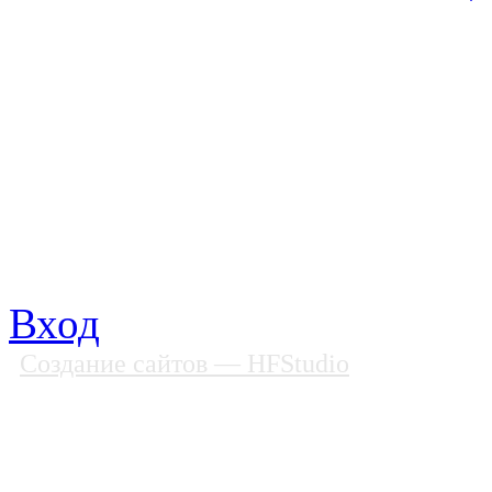
© Фонд «Содействие» 19
Все права защищены
Почтовый адрес: 194292, С
Факс: (812) 592 90 69
Телефон: (812) 985 16 26
E-mail: spbobfs@list.ru, 
Вход
Создание сайтов
— HFStudio