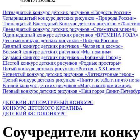
41001771973652
Пятнадцатый конкурс детских рисунков «Гордость России»
Четырнадцатый конкурс детских рисунков «Природа России»
Тринадцатый Ежегодный Конкурс детских рисунков «70-летию
Двенадцатый конкурс детских рисунков «Стремиться вперёд»
Одиннадцатый конкурс детских рисунков «ВРЕМЕНА ГОДА»
Десятый конкурс детских рисунков «Победы России»
Девятый конкурс детских рисунков «Человек и космос»
Восьмой конкурс детских рисунков «Мы помним»
Седьмой конкурс детских рисунков «Любимый Город»
Шестой конкурс детских рисунков «Родные просторы»
Пятый конкурс детских рисунков «Россия в XXI веке»
Четвертый конкурс детских рисунков «Литературные герои»
Третий конкурс детских рисунков «Никто не забыт, ничто не з
Второй конкурс детских рисунков «Мир, в котором я живу»
Первый конкурс детских рисунков «Наш город Санкт-Петербу
ДЕТСКИЙ ЛИТЕРАТУРНЫЙ КОНКУРС
КОНКУРС ДЕТСКОГО КРЕАТИВА
ДЕТСКИЙ ФОТОКОНКУРС
Соучредители конку