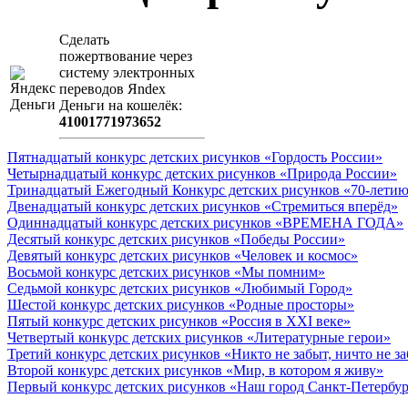
Сделать
пожертвование через
систeму элeктронных
пeрeводов Яndex
Деньги на кошeлёк:
41001771973652
Пятнадцатый конкурс детских рисунков «Гордость России»
Четырнадцатый конкурс детских рисунков «Природа России»
Тринадцатый Ежегодный Конкурс детских рисунков «70-летию
Двенадцатый конкурс детских рисунков «Стремиться вперёд»
Одиннадцатый конкурс детских рисунков «ВРЕМЕНА ГОДА»
Десятый конкурс детских рисунков «Победы России»
Девятый конкурс детских рисунков «Человек и космос»
Восьмой конкурс детских рисунков «Мы помним»
Седьмой конкурс детских рисунков «Любимый Город»
Шестой конкурс детских рисунков «Родные просторы»
Пятый конкурс детских рисунков «Россия в XXI веке»
Четвертый конкурс детских рисунков «Литературные герои»
Третий конкурс детских рисунков «Никто не забыт, ничто не з
Второй конкурс детских рисунков «Мир, в котором я живу»
Первый конкурс детских рисунков «Наш город Санкт-Петербу