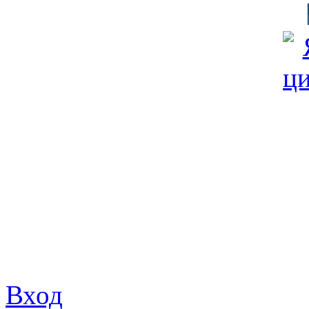
© Фонд «Содействие» 19
Все права защищены
Почтовый адрес: 194292, С
Факс: (812) 592 90 69
Телефон: (812) 985 16 26
E-mail: spbobfs@list.ru, 
Вход