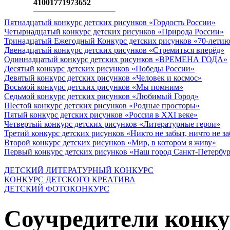
41001771973652
Пятнадцатый конкурс детских рисунков «Гордость России»
Четырнадцатый конкурс детских рисунков «Природа России»
Тринадцатый Ежегодный Конкурс детских рисунков «70-летию
Двенадцатый конкурс детских рисунков «Стремиться вперёд»
Одиннадцатый конкурс детских рисунков «ВРЕМЕНА ГОДА»
Десятый конкурс детских рисунков «Победы России»
Девятый конкурс детских рисунков «Человек и космос»
Восьмой конкурс детских рисунков «Мы помним»
Седьмой конкурс детских рисунков «Любимый Город»
Шестой конкурс детских рисунков «Родные просторы»
Пятый конкурс детских рисунков «Россия в XXI веке»
Четвертый конкурс детских рисунков «Литературные герои»
Третий конкурс детских рисунков «Никто не забыт, ничто не з
Второй конкурс детских рисунков «Мир, в котором я живу»
Первый конкурс детских рисунков «Наш город Санкт-Петербу
ДЕТСКИЙ ЛИТЕРАТУРНЫЙ КОНКУРС
КОНКУРС ДЕТСКОГО КРЕАТИВА
ДЕТСКИЙ ФОТОКОНКУРС
Соучредители конку