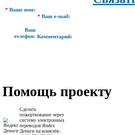
*
Ваше имя:
*
Ваш e-mail:
Ваш
телефон:
Комментарий:
Помощь проекту
Сделать
пожертвование через
систeму элeктронных
пeрeводов Яndex
Деньги на кошeлёк: