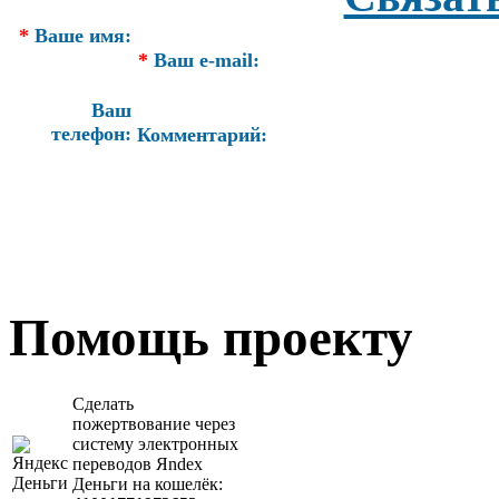
*
Ваше имя:
*
Ваш e-mail:
Ваш
телефон:
Комментарий:
Помощь проекту
Сделать
пожертвование через
систeму элeктронных
пeрeводов Яndex
Деньги на кошeлёк: