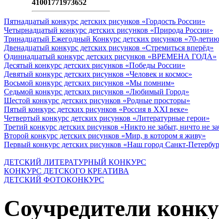
41001771973652
Пятнадцатый конкурс детских рисунков «Гордость России»
Четырнадцатый конкурс детских рисунков «Природа России»
Тринадцатый Ежегодный Конкурс детских рисунков «70-летию
Двенадцатый конкурс детских рисунков «Стремиться вперёд»
Одиннадцатый конкурс детских рисунков «ВРЕМЕНА ГОДА»
Десятый конкурс детских рисунков «Победы России»
Девятый конкурс детских рисунков «Человек и космос»
Восьмой конкурс детских рисунков «Мы помним»
Седьмой конкурс детских рисунков «Любимый Город»
Шестой конкурс детских рисунков «Родные просторы»
Пятый конкурс детских рисунков «Россия в XXI веке»
Четвертый конкурс детских рисунков «Литературные герои»
Третий конкурс детских рисунков «Никто не забыт, ничто не з
Второй конкурс детских рисунков «Мир, в котором я живу»
Первый конкурс детских рисунков «Наш город Санкт-Петербу
ДЕТСКИЙ ЛИТЕРАТУРНЫЙ КОНКУРС
КОНКУРС ДЕТСКОГО КРЕАТИВА
ДЕТСКИЙ ФОТОКОНКУРС
Соучредители конку