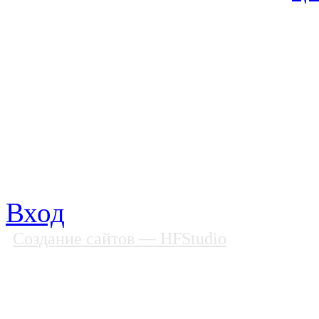
© Фонд «Содействие» 19
Все права защищены
Почтовый адрес: 194292, С
Факс: (812) 592 90 69
Телефон: (812) 985 16 26
E-mail: spbobfs@list.ru, 
Вход
Создание сайтов
— HFStudio