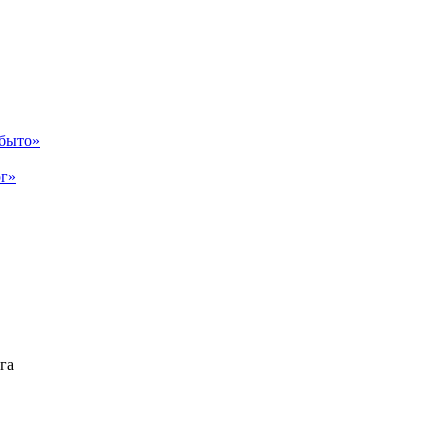
абыто»
рг»
га