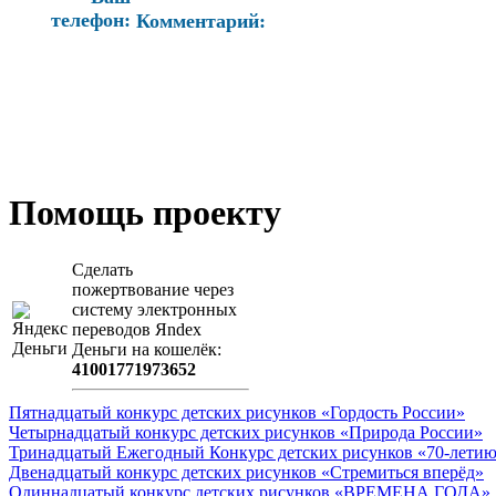
телефон:
Комментарий:
Помощь проекту
Сделать
пожертвование через
систeму элeктронных
пeрeводов Яndex
Деньги на кошeлёк:
41001771973652
Пятнадцатый конкурс детских рисунков «Гордость России»
Четырнадцатый конкурс детских рисунков «Природа России»
Тринадцатый Ежегодный Конкурс детских рисунков «70-летию
Двенадцатый конкурс детских рисунков «Стремиться вперёд»
Одиннадцатый конкурс детских рисунков «ВРЕМЕНА ГОДА»