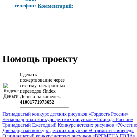
телефон:
Комментарий:
Помощь проекту
Сделать
пожертвование через
систeму элeктронных
пeрeводов Яndex
Деньги на кошeлёк:
41001771973652
Пятнадцатый конкурс детских рисунков «Гордость России»
Четырнадцатый конкурс детских рисунков «Природа России»
Тринадцатый Ежегодный Конкурс детских рисунков «70-летию
Двенадцатый конкурс детских рисунков «Стремиться вперёд»
Одиннадцатый конкурс детских рисунков «ВРЕМЕНА ГОДА»