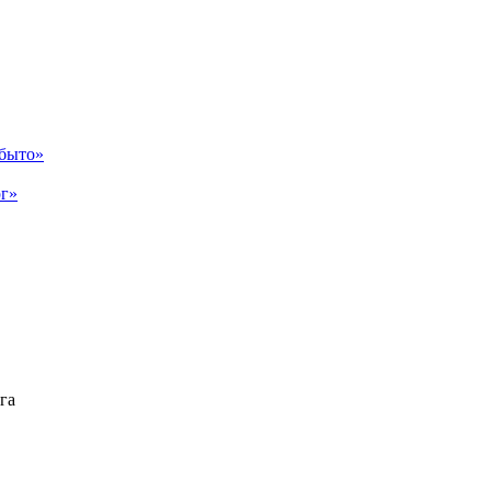
абыто»
рг»
га