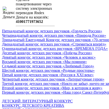
пожертвование через
систeму элeктронных
пeрeводов Яndex
Деньги на кошeлёк:
41001771973652
Пятнадцатый конкурс детских рисунков «Гордость России»
Четырнадцатый конкурс детских рисунков «Природа России»
Тринадцатый Ежегодный Конкурс детских рисунков «70-летию
Двенадцатый конкурс детских рисунков «Стремиться вперёд»
Одиннадцатый конкурс детских рисунков «ВРЕМЕНА ГОДА»
Десятый конкурс детских рисунков «Победы России»
Девятый конкурс детских рисунков «Человек и космос»
Восьмой конкурс детских рисунков «Мы помним»
Седьмой конкурс детских рисунков «Любимый Город»
Шестой конкурс детских рисунков «Родные просторы»
Пятый конкурс детских рисунков «Россия в XXI веке»
Четвертый конкурс детских рисунков «Литературные герои»
Третий конкурс детских рисунков «Никто не забыт, ничто не з
Второй конкурс детских рисунков «Мир, в котором я живу»
Первый конкурс детских рисунков «Наш город Санкт-Петербу
ДЕТСКИЙ ЛИТЕРАТУРНЫЙ КОНКУРС
КОНКУРС ДЕТСКОГО КРЕАТИВА