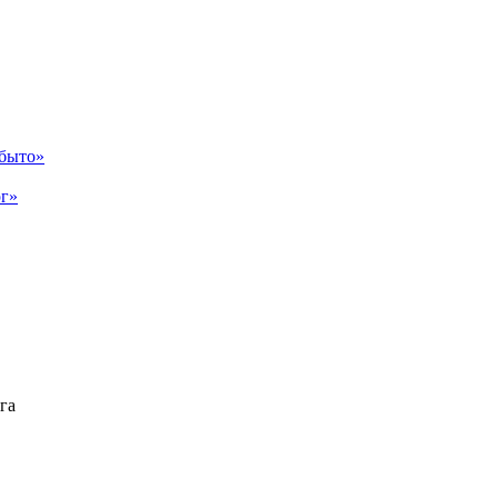
абыто»
рг»
га