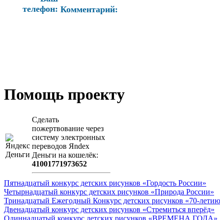
телефон:
Комментарий:
Помощь проекту
Сделать
пожертвование через
систeму элeктронных
пeрeводов Яndex
Деньги на кошeлёк:
41001771973652
Пятнадцатый конкурс детских рисунков «Гордость России»
Четырнадцатый конкурс детских рисунков «Природа России»
Тринадцатый Ежегодный Конкурс детских рисунков «70-летию
Двенадцатый конкурс детских рисунков «Стремиться вперёд»
Одиннадцатый конкурс детских рисунков «ВРЕМЕНА ГОДА»