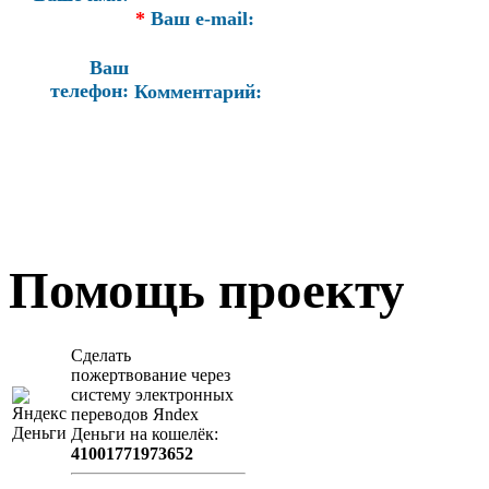
*
Ваш e-mail:
Ваш
телефон:
Комментарий:
Помощь проекту
Сделать
пожертвование через
систeму элeктронных
пeрeводов Яndex
Деньги на кошeлёк:
41001771973652