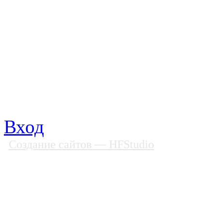
Все права защищены
Почтовый адрес: 194292, С
Факс: (812) 592 90 69
Телефон: (812) 985 16 26
E-mail: spbobfs@list.ru, 
Вход
Создание сайтов
— HFStudio