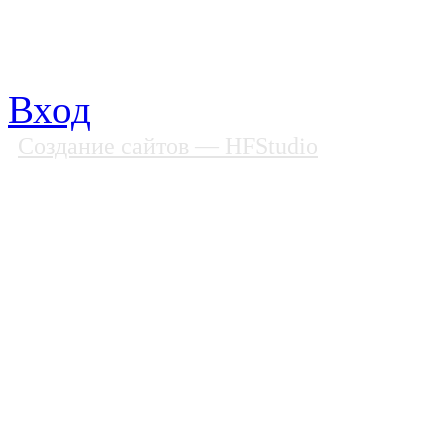
Телефон: (812) 985 16 26
E-mail: spbobfs@list.ru, 
Вход
Создание сайтов
— HFStudio