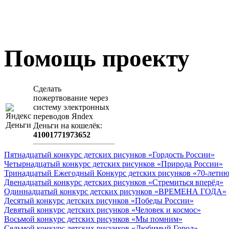
Помощь проекту
Сделать
пожертвование через
систeму элeктронных
пeрeводов Яndex
Деньги на кошeлёк:
41001771973652
Пятнадцатый конкурс детских рисунков «Гордость России»
Четырнадцатый конкурс детских рисунков «Природа России»
Тринадцатый Ежегодный Конкурс детских рисунков «70-летию
Двенадцатый конкурс детских рисунков «Стремиться вперёд»
Одиннадцатый конкурс детских рисунков «ВРЕМЕНА ГОДА»
Десятый конкурс детских рисунков «Победы России»
Девятый конкурс детских рисунков «Человек и космос»
Восьмой конкурс детских рисунков «Мы помним»
Седьмой конкурс детских рисунков «Любимый Город»