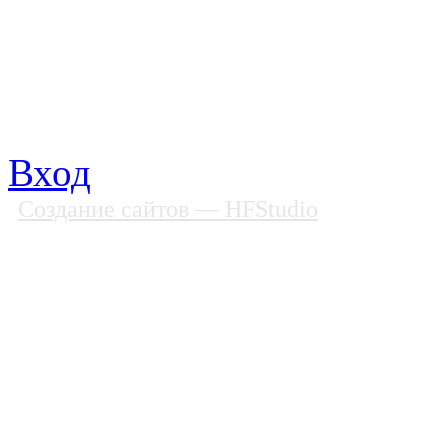
Факс: (812) 592 90 69
Телефон: (812) 985 16 26
E-mail: spbobfs@list.ru, 
Вход
Создание сайтов
— HFStudio