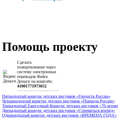
Помощь проекту
Сделать
пожертвование через
систeму элeктронных
пeрeводов Яndex
Деньги на кошeлёк:
41001771973652
Пятнадцатый конкурс детских рисунков «Гордость России»
Четырнадцатый конкурс детских рисунков «Природа России»
Тринадцатый Ежегодный Конкурс детских рисунков «70-летию
Двенадцатый конкурс детских рисунков «Стремиться вперёд»
Одиннадцатый конкурс детских рисунков «ВРЕМЕНА ГОДА»