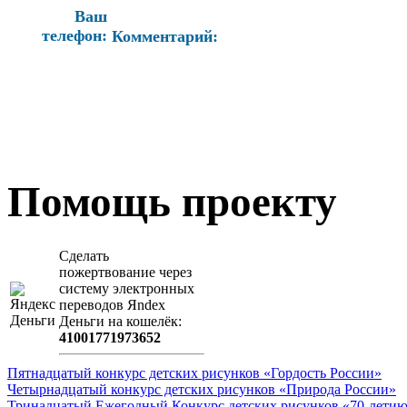
Ваш
телефон:
Комментарий:
Помощь проекту
Сделать
пожертвование через
систeму элeктронных
пeрeводов Яndex
Деньги на кошeлёк:
41001771973652
Пятнадцатый конкурс детских рисунков «Гордость России»
Четырнадцатый конкурс детских рисунков «Природа России»
Тринадцатый Ежегодный Конкурс детских рисунков «70-летию