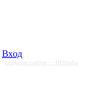
Почтовый адрес: 194292, С
Факс: (812) 592 90 69
Телефон: (812) 985 16 26
E-mail: spbobfs@list.ru, 
Вход
Создание сайтов
— HFStudio