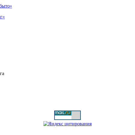
абыто»
рг»
га