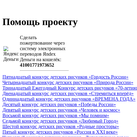
Помощь проекту
Сделать
пожертвование через
систeму элeктронных
пeрeводов Яndex
Деньги на кошeлёк:
41001771973652
Пятнадцатый конкурс детских рисунков «Гордость России»
Четырнадцатый конкурс детских рисунков «Природа России»
Тринадцатый Ежегодный Конкурс детских рисунков «70-летию
Двенадцатый конкурс детских рисунков «Стремиться вперёд»
Одиннадцатый конкурс детских рисунков «ВРЕМЕНА ГОДА»
Десятый конкурс детских рисунков «Победы России»
Девятый конкурс детских рисунков «Человек и космос»
Восьмой конкурс детских рисунков «Мы помним»
Седьмой конкурс детских рисунков «Любимый Город»
Шестой конкурс детских рисунков «Родные просторы»
Пятый конкурс детских рисунков «Россия в XXI веке»