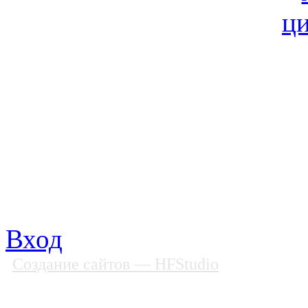
© Фонд «Содействие» 19
Все права защищены
Почтовый адрес: 194292, С
Факс: (812) 592 90 69
Телефон: (812) 985 16 26
E-mail: spbobfs@list.ru, 
Вход
Создание сайтов
— HFStudio