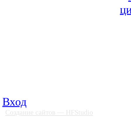
© Фонд «Содействие» 19
Все права защищены
Почтовый адрес: 194292, С
Факс: (812) 592 90 69
Телефон: (812) 985 16 26
E-mail: spbobfs@list.ru, 
Вход
Создание сайтов
— HFStudio