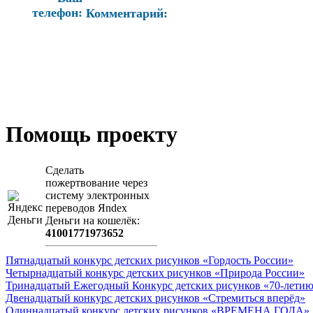
телефон:
Комментарий:
Помощь проекту
Сделать
пожертвование через
систeму элeктронных
пeрeводов Яndex
Деньги на кошeлёк:
41001771973652
Пятнадцатый конкурс детских рисунков «Гордость России»
Четырнадцатый конкурс детских рисунков «Природа России»
Тринадцатый Ежегодный Конкурс детских рисунков «70-летию
Двенадцатый конкурс детских рисунков «Стремиться вперёд»
Одиннадцатый конкурс детских рисунков «ВРЕМЕНА ГОДА»