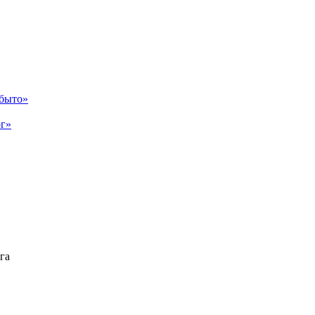
абыто»
рг»
га