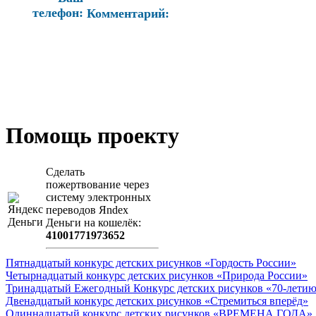
телефон:
Комментарий:
Помощь проекту
Сделать
пожертвование через
систeму элeктронных
пeрeводов Яndex
Деньги на кошeлёк:
41001771973652
Пятнадцатый конкурс детских рисунков «Гордость России»
Четырнадцатый конкурс детских рисунков «Природа России»
Тринадцатый Ежегодный Конкурс детских рисунков «70-летию
Двенадцатый конкурс детских рисунков «Стремиться вперёд»
Одиннадцатый конкурс детских рисунков «ВРЕМЕНА ГОДА»