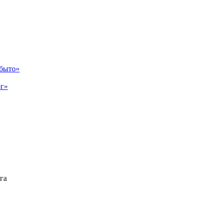
абыто»
рг»
га