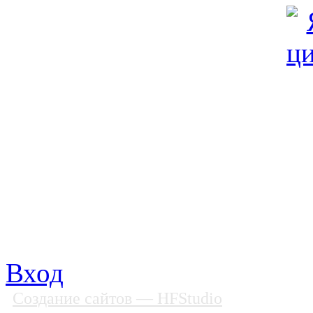
© Фонд «Содействие» 19
Все права защищены
Почтовый адрес: 194292, С
Факс: (812) 592 90 69
Телефон: (812) 985 16 26
E-mail: spbobfs@list.ru, 
Вход
Создание сайтов
— HFStudio