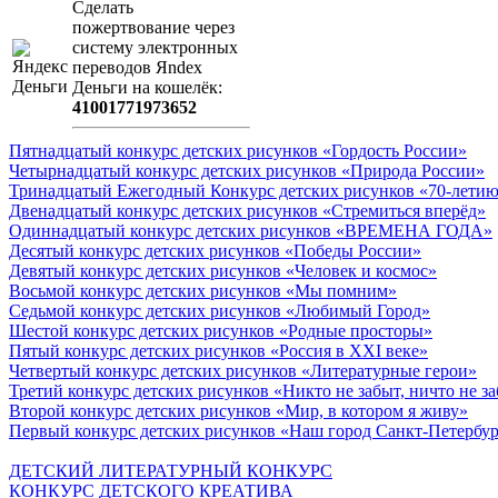
Сделать
пожертвование через
систeму элeктронных
пeрeводов Яndex
Деньги на кошeлёк:
41001771973652
Пятнадцатый конкурс детских рисунков «Гордость России»
Четырнадцатый конкурс детских рисунков «Природа России»
Тринадцатый Ежегодный Конкурс детских рисунков «70-летию
Двенадцатый конкурс детских рисунков «Стремиться вперёд»
Одиннадцатый конкурс детских рисунков «ВРЕМЕНА ГОДА»
Десятый конкурс детских рисунков «Победы России»
Девятый конкурс детских рисунков «Человек и космос»
Восьмой конкурс детских рисунков «Мы помним»
Седьмой конкурс детских рисунков «Любимый Город»
Шестой конкурс детских рисунков «Родные просторы»
Пятый конкурс детских рисунков «Россия в XXI веке»
Четвертый конкурс детских рисунков «Литературные герои»
Третий конкурс детских рисунков «Никто не забыт, ничто не з
Второй конкурс детских рисунков «Мир, в котором я живу»
Первый конкурс детских рисунков «Наш город Санкт-Петербу
ДЕТСКИЙ ЛИТЕРАТУРНЫЙ КОНКУРС
КОНКУРС ДЕТСКОГО КРЕАТИВА