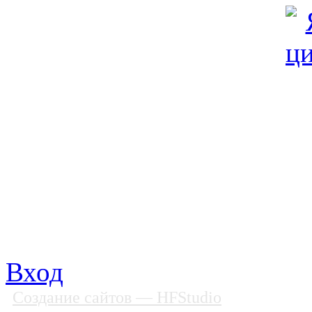
© Фонд «Содействие» 19
Все права защищены
Почтовый адрес: 194292, С
Факс: (812) 592 90 69
Телефон: (812) 985 16 26
E-mail: spbobfs@list.ru, 
Вход
Создание сайтов
— HFStudio