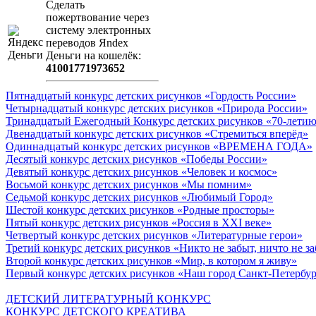
Сделать
пожертвование через
систeму элeктронных
пeрeводов Яndex
Деньги на кошeлёк:
41001771973652
Пятнадцатый конкурс детских рисунков «Гордость России»
Четырнадцатый конкурс детских рисунков «Природа России»
Тринадцатый Ежегодный Конкурс детских рисунков «70-летию
Двенадцатый конкурс детских рисунков «Стремиться вперёд»
Одиннадцатый конкурс детских рисунков «ВРЕМЕНА ГОДА»
Десятый конкурс детских рисунков «Победы России»
Девятый конкурс детских рисунков «Человек и космос»
Восьмой конкурс детских рисунков «Мы помним»
Седьмой конкурс детских рисунков «Любимый Город»
Шестой конкурс детских рисунков «Родные просторы»
Пятый конкурс детских рисунков «Россия в XXI веке»
Четвертый конкурс детских рисунков «Литературные герои»
Третий конкурс детских рисунков «Никто не забыт, ничто не з
Второй конкурс детских рисунков «Мир, в котором я живу»
Первый конкурс детских рисунков «Наш город Санкт-Петербу
ДЕТСКИЙ ЛИТЕРАТУРНЫЙ КОНКУРС
КОНКУРС ДЕТСКОГО КРЕАТИВА