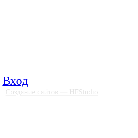
Все права защищены
Почтовый адрес: 194292, С
Факс: (812) 592 90 69
Телефон: (812) 985 16 26
E-mail: spbobfs@list.ru, 
Вход
Создание сайтов
— HFStudio