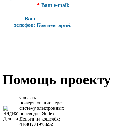
*
Ваш e-mail:
Ваш
телефон:
Комментарий:
Помощь проекту
Сделать
пожертвование через
систeму элeктронных
пeрeводов Яndex
Деньги на кошeлёк:
41001771973652