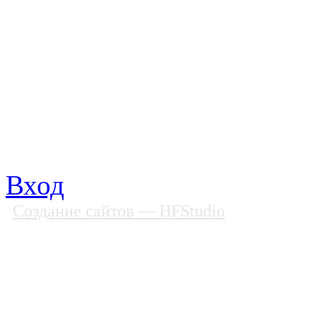
Все права защищены
Почтовый адрес: 194292, С
Факс: (812) 592 90 69
Телефон: (812) 985 16 26
E-mail: spbobfs@list.ru, 
Вход
Создание сайтов
— HFStudio