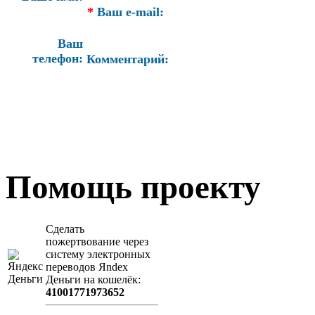
*
Ваш e-mail:
Ваш
телефон:
Комментарий:
Помощь проекту
Сделать
пожертвование через
систeму элeктронных
пeрeводов Яndex
Деньги на кошeлёк:
41001771973652