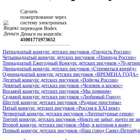
Сделать
пожертвование через
систeму элeктронных
пeрeводов Яndex
Деньги на кошeлёк:
41001771973652
Пятнадцатый конкурс детских рисунков «Гордость России»
Четырнадцатый конкурс детских рисунков «Природа России»
Тринадцатый Ежегодный Конкурс детских рисунков «70-летию
Двенадцатый конкурс детских рисунков «Стремиться вперёд»
Одиннадцатый конкурс детских рисунков «ВРЕМЕНА ГОДА»
Десятый конкурс детских рисунков «Победы России»
Девятый конкурс детских рисунков «Человек и космос»
Восьмой конкурс детских рисунков «Мы помним»
Седьмой конкурс детских рисунков «Любимый Город»
Шестой конкурс детских рисунков «Родные просторы»
Пятый конкурс детских рисунков «Россия в XXI веке»
Четвертый конкурс детских рисунков «Литературные герои»
Третий конкурс детских рисунков «Никто не забыт, ничто не з
Второй конкурс детских рисунков «Мир, в котором я живу»
Первый конкурс детских рисунков «Наш город Санкт-Петербу