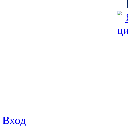
© Фонд «Содействие» 19
Все права защищены
Почтовый адрес: 194292, С
Факс: (812) 592 90 69
Телефон: (812) 985 16 26
E-mail: spbobfs@list.ru, 
Вход