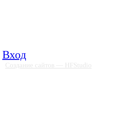
Почтовый адрес: 194292, С
Факс: (812) 592 90 69
Телефон: (812) 985 16 26
E-mail: spbobfs@list.ru, 
Вход
Создание сайтов
— HFStudio