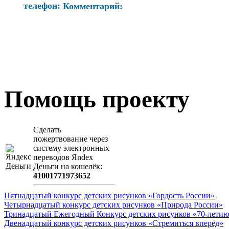
телефон:
Комментарий:
Помощь проекту
Сделать
пожертвование через
систeму элeктронных
пeрeводов Яndex
Деньги на кошeлёк:
41001771973652
Пятнадцатый конкурс детских рисунков «Гордость России»
Четырнадцатый конкурс детских рисунков «Природа России»
Тринадцатый Ежегодный Конкурс детских рисунков «70-летию
Двенадцатый конкурс детских рисунков «Стремиться вперёд»