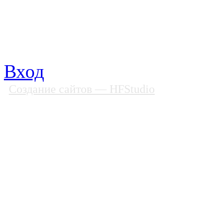
Факс: (812) 592 90 69
Телефон: (812) 985 16 26
E-mail: spbobfs@list.ru, 
Вход
Создание сайтов
— HFStudio