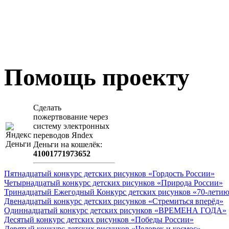
Помощь проекту
Сделать
пожертвование через
систeму элeктронных
пeрeводов Яndex
Деньги на кошeлёк:
41001771973652
Пятнадцатый конкурс детских рисунков «Гордость России»
Четырнадцатый конкурс детских рисунков «Природа России»
Тринадцатый Ежегодный Конкурс детских рисунков «70-летию
Двенадцатый конкурс детских рисунков «Стремиться вперёд»
Одиннадцатый конкурс детских рисунков «ВРЕМЕНА ГОДА»
Десятый конкурс детских рисунков «Победы России»
Девятый конкурс детских рисунков «Человек и космос»