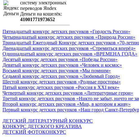
систeму элeктронных
пeрeводов Яndex
Деньги на кошeлёк:
41001771973652
Пятнадцатый конкурс детских рисунков «Гордость России»
Четырнадцатый конкурс детских рисунков «Природа России»
Тринадцатый Ежегодный Конкурс детских рисунков «70-летию
Двенадцатый конкурс детских рисунков «Стремиться вперёд»
Одиннадцатый конкурс детских рисунков «ВРЕМЕНА ГОДА»
Десятый конкурс детских рисунков «Победы России»
Девятый конкурс детских рисунков «Человек и космос»
Восьмой конкурс детских рисунков «Мы помним»
Седьмой конкурс детских рисунков «Любимый Город»
Шестой конкурс детских рисунков «Родные просторы»
Пятый конкурс детских рисунков «Россия в XXI веке»
Четвертый конкурс детских рисунков «Литературные герои»
Третий конкурс детских рисунков «Никто не забыт, ничто не з
Второй конкурс детских рисунков «Мир, в котором я живу»
Первый конкурс детских рисунков «Наш город Санкт-Петербу
ДЕТСКИЙ ЛИТЕРАТУРНЫЙ КОНКУРС
КОНКУРС ДЕТСКОГО КРЕАТИВА
ДЕТСКИЙ ФОТОКОНКУРС