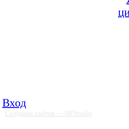
© Фонд «Содействие» 19
Все права защищены
Почтовый адрес: 194292, С
Факс: (812) 592 90 69
Телефон: (812) 985 16 26
E-mail: spbobfs@list.ru, 
Вход
Создание сайтов
— HFStudio