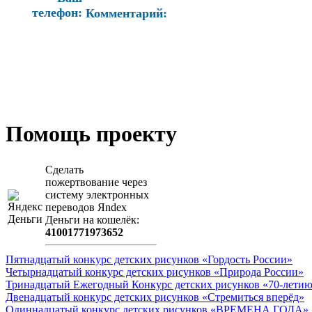
телефон:
Комментарий:
Помощь проекту
Сделать
пожертвование через
систeму элeктронных
пeрeводов Яndex
Деньги на кошeлёк:
41001771973652
Пятнадцатый конкурс детских рисунков «Гордость России»
Четырнадцатый конкурс детских рисунков «Природа России»
Тринадцатый Ежегодный Конкурс детских рисунков «70-летию
Двенадцатый конкурс детских рисунков «Стремиться вперёд»
Одиннадцатый конкурс детских рисунков «ВРЕМЕНА ГОДА»