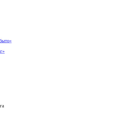
абыто»
рг»
га