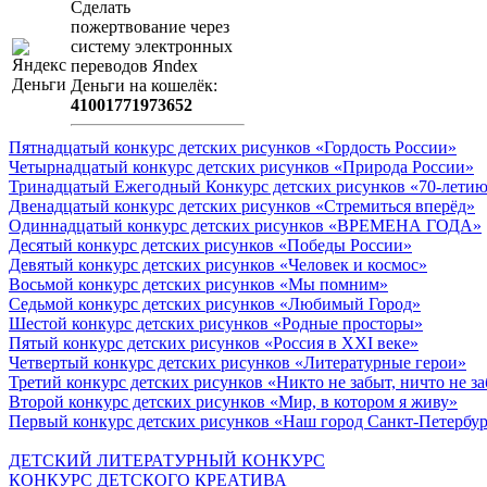
Сделать
пожертвование через
систeму элeктронных
пeрeводов Яndex
Деньги на кошeлёк:
41001771973652
Пятнадцатый конкурс детских рисунков «Гордость России»
Четырнадцатый конкурс детских рисунков «Природа России»
Тринадцатый Ежегодный Конкурс детских рисунков «70-летию
Двенадцатый конкурс детских рисунков «Стремиться вперёд»
Одиннадцатый конкурс детских рисунков «ВРЕМЕНА ГОДА»
Десятый конкурс детских рисунков «Победы России»
Девятый конкурс детских рисунков «Человек и космос»
Восьмой конкурс детских рисунков «Мы помним»
Седьмой конкурс детских рисунков «Любимый Город»
Шестой конкурс детских рисунков «Родные просторы»
Пятый конкурс детских рисунков «Россия в XXI веке»
Четвертый конкурс детских рисунков «Литературные герои»
Третий конкурс детских рисунков «Никто не забыт, ничто не з
Второй конкурс детских рисунков «Мир, в котором я живу»
Первый конкурс детских рисунков «Наш город Санкт-Петербу
ДЕТСКИЙ ЛИТЕРАТУРНЫЙ КОНКУРС
КОНКУРС ДЕТСКОГО КРЕАТИВА