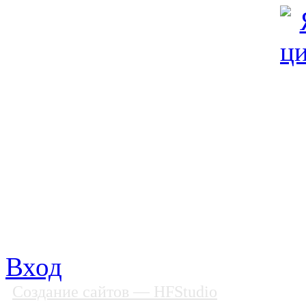
© Фонд «Содействие» 19
Все права защищены
Почтовый адрес: 194292, С
Факс: (812) 592 90 69
Телефон: (812) 985 16 26
E-mail: spbobfs@list.ru, 
Вход
Создание сайтов
— HFStudio