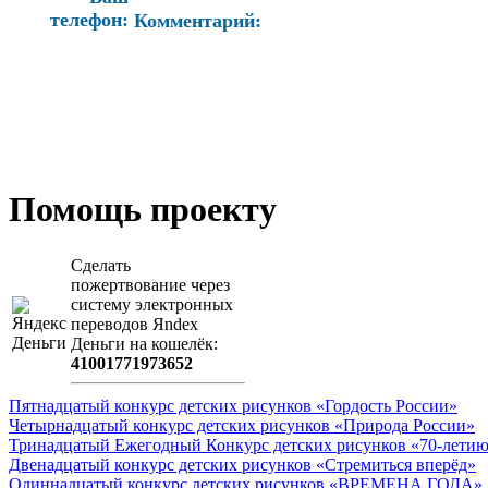
телефон:
Комментарий:
Помощь проекту
Сделать
пожертвование через
систeму элeктронных
пeрeводов Яndex
Деньги на кошeлёк:
41001771973652
Пятнадцатый конкурс детских рисунков «Гордость России»
Четырнадцатый конкурс детских рисунков «Природа России»
Тринадцатый Ежегодный Конкурс детских рисунков «70-летию
Двенадцатый конкурс детских рисунков «Стремиться вперёд»
Одиннадцатый конкурс детских рисунков «ВРЕМЕНА ГОДА»