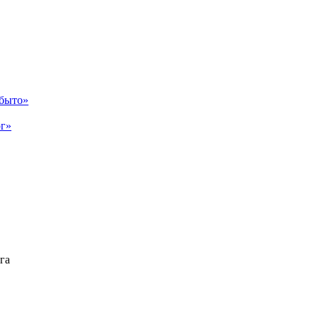
абыто»
рг»
га