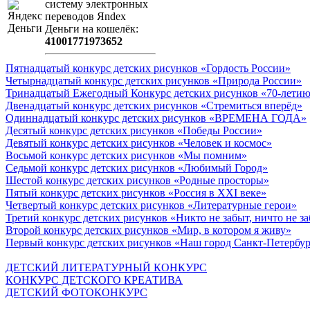
систeму элeктронных
пeрeводов Яndex
Деньги на кошeлёк:
41001771973652
Пятнадцатый конкурс детских рисунков «Гордость России»
Четырнадцатый конкурс детских рисунков «Природа России»
Тринадцатый Ежегодный Конкурс детских рисунков «70-летию
Двенадцатый конкурс детских рисунков «Стремиться вперёд»
Одиннадцатый конкурс детских рисунков «ВРЕМЕНА ГОДА»
Десятый конкурс детских рисунков «Победы России»
Девятый конкурс детских рисунков «Человек и космос»
Восьмой конкурс детских рисунков «Мы помним»
Седьмой конкурс детских рисунков «Любимый Город»
Шестой конкурс детских рисунков «Родные просторы»
Пятый конкурс детских рисунков «Россия в XXI веке»
Четвертый конкурс детских рисунков «Литературные герои»
Третий конкурс детских рисунков «Никто не забыт, ничто не з
Второй конкурс детских рисунков «Мир, в котором я живу»
Первый конкурс детских рисунков «Наш город Санкт-Петербу
ДЕТСКИЙ ЛИТЕРАТУРНЫЙ КОНКУРС
КОНКУРС ДЕТСКОГО КРЕАТИВА
ДЕТСКИЙ ФОТОКОНКУРС