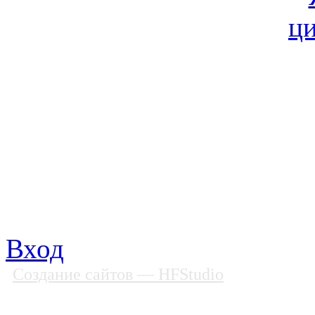
© Фонд «Содействие» 19
Все права защищены
Почтовый адрес: 194292, С
Факс: (812) 592 90 69
Телефон: (812) 985 16 26
E-mail: spbobfs@list.ru, 
Вход
Создание сайтов
— HFStudio