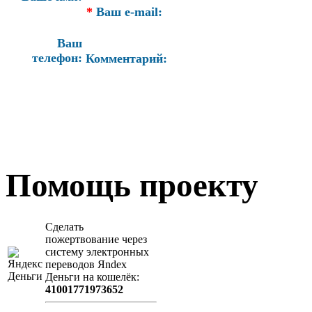
*
Ваш e-mail:
Ваш
телефон:
Комментарий:
Помощь проекту
Сделать
пожертвование через
систeму элeктронных
пeрeводов Яndex
Деньги на кошeлёк:
41001771973652