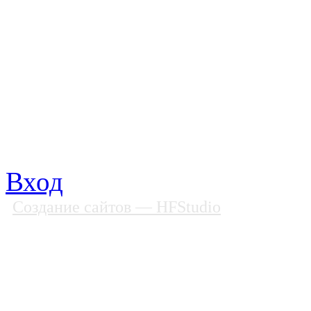
Все права защищены
Почтовый адрес: 194292, С
Факс: (812) 592 90 69
Телефон: (812) 985 16 26
E-mail: spbobfs@list.ru, 
Вход
Создание сайтов
— HFStudio