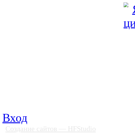
© Фонд «Содействие» 19
Все права защищены
Почтовый адрес: 194292, С
Факс: (812) 592 90 69
Телефон: (812) 985 16 26
E-mail: spbobfs@list.ru, 
Вход
Создание сайтов
— HFStudio