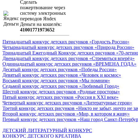
Сделать
пожертвование через
систeму элeктронных
пeрeводов Яndex
Деньги на кошeлёк:
41001771973652
Пятнадцатый конкурс детских рисунков «Гордость России»
Четырнадцатый конкурс детских рисунков «Природа России»
Тринадцатый Ежегодный Конкурс детских рисунков «70-летию
Двенадцатый конкурс детских рисунков «Стремиться вперёд»
Одиннадцатый конкурс детских рисунков «ВРЕМЕНА ГОДА»
Десятый конкурс детских рисунков «Победы России»
Девятый конкурс детских рисунков «Человек и космос»
Восьмой конкурс детских рисунков «Мы помним»
Седьмой конкурс детских рисунков «Любимый Город»
Шестой конкурс детских рисунков «Родные просторы»
Пятый конкурс детских рисунков «Россия в XXI веке»
Четвертый конкурс детских рисунков «Литературные герои»
Третий конкурс детских рисунков «Никто не забыт, ничто не з
Второй конкурс детских рисунков «Мир, в котором я живу»
Первый конкурс детских рисунков «Наш город Санкт-Петербу
ДЕТСКИЙ ЛИТЕРАТУРНЫЙ КОНКУРС
КОНКУРС ДЕТСКОГО КРЕАТИВА