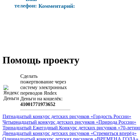
телефон:
Комментарий:
Помощь проекту
Сделать
пожертвование через
систeму элeктронных
пeрeводов Яndex
Деньги на кошeлёк:
41001771973652
Пятнадцатый конкурс детских рисунков «Гордость России»
Четырнадцатый конкурс детских рисунков «Природа России»
Тринадцатый Ежегодный Конкурс детских рисунков «70-летию
Двенадцатый конкурс детских рисунков «Стремиться вперёд»
Одиннадцатый конкурс детских рисунков «ВРЕМЕНА ГОДА»