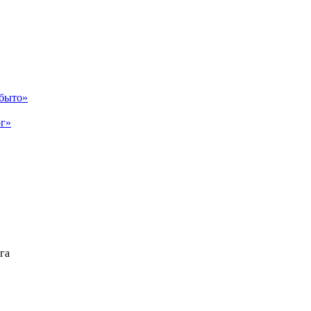
абыто»
рг»
га