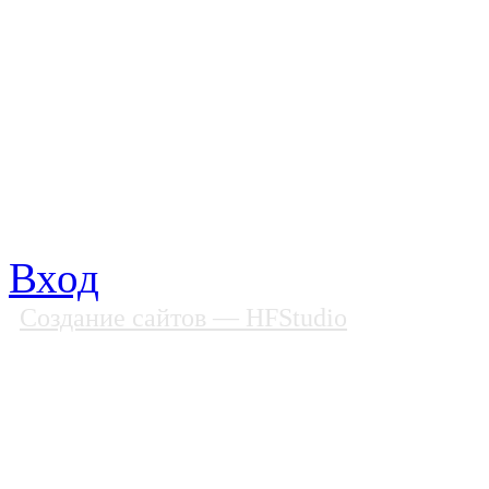
Все права защищены
Почтовый адрес: 194292, С
Факс: (812) 592 90 69
Телефон: (812) 985 16 26
E-mail: spbobfs@list.ru, 
Вход
Создание сайтов
— HFStudio