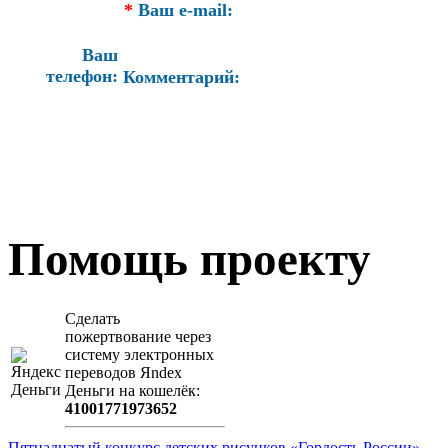
*
Ваш e-mail:
Ваш
телефон:
Комментарий:
Помощь проекту
Сделать
пожертвование через
систeму элeктронных
пeрeводов Яndex
Деньги на кошeлёк:
41001771973652
Пятнадцатый конкурс детских рисунков «Гордость России»