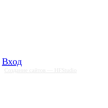
Все права защищены
Почтовый адрес: 194292, С
Факс: (812) 592 90 69
Телефон: (812) 985 16 26
E-mail: spbobfs@list.ru, 
Вход
Создание сайтов
— HFStudio