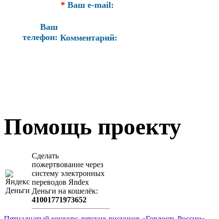
*
Ваш e-mail:
Ваш
телефон:
Комментарий:
Помощь проекту
Сделать
пожертвование через
систeму элeктронных
пeрeводов Яndex
Деньги на кошeлёк:
41001771973652
Пятнадцатый конкурс детских рисунков «Гордость России»