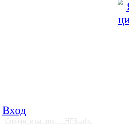
© Фонд «Содействие» 19
Все права защищены
Почтовый адрес: 194292, С
Факс: (812) 592 90 69
Телефон: (812) 985 16 26
E-mail: spbobfs@list.ru, 
Вход
Создание сайтов
— HFStudio