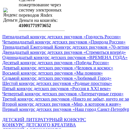
пожертвование через
систeму элeктронных
пeрeводов Яndex
Деньги на кошeлёк:
41001771973652
Пятнадцатый конкурс детских рисунков «Гордость России»
Четырнадцатый конкурс детских рисунков «Природа России»
Тринадцатый Ежегодный Конкурс детских рисунков «70-летию
Двенадцатый конкурс детских рисунков «Стремиться вперёд»
Одиннадцатый конкурс детских рисунков «ВРЕМЕНА ГОДА»
Десятый конкурс детских рисунков «Победы России»
Девятый конкурс детских рисунков «Человек и космос»
Восьмой конкурс детских рисунков «Мы помним»
Седьмой конкурс детских рисунков «Любимый Город»
Шестой конкурс детских рисунков «Родные просторы»
Пятый конкурс детских рисунков «Россия в XXI веке»
Четвертый конкурс детских рисунков «Литературные герои»
Третий конкурс детских рисунков «Никто не забыт, ничто не з
Второй конкурс детских рисунков «Мир, в котором я живу»
Первый конкурс детских рисунков «Наш город Санкт-Петербу
ДЕТСКИЙ ЛИТЕРАТУРНЫЙ КОНКУРС
КОНКУРС ДЕТСКОГО КРЕАТИВА