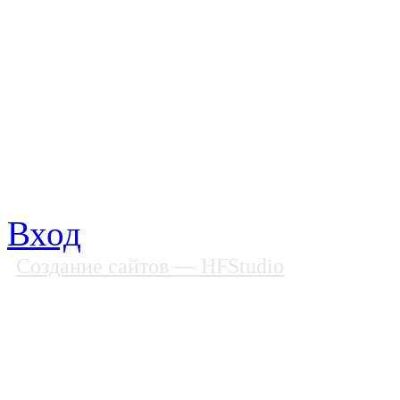
Все права защищены
Почтовый адрес: 194292, С
Факс: (812) 592 90 69
Телефон: (812) 985 16 26
E-mail: spbobfs@list.ru, 
Вход
Создание сайтов
— HFStudio