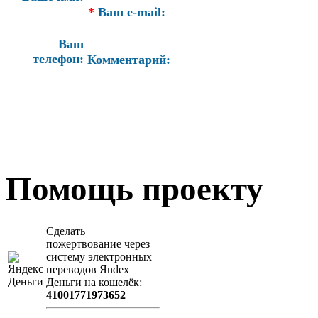
*
Ваш e-mail:
Ваш
телефон:
Комментарий:
Помощь проекту
Сделать
пожертвование через
систeму элeктронных
пeрeводов Яndex
Деньги на кошeлёк:
41001771973652