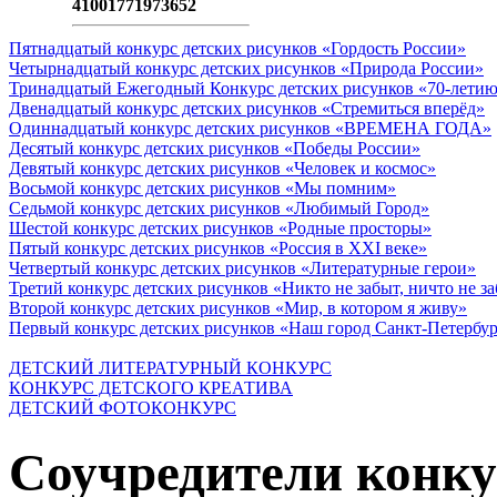
41001771973652
Пятнадцатый конкурс детских рисунков «Гордость России»
Четырнадцатый конкурс детских рисунков «Природа России»
Тринадцатый Ежегодный Конкурс детских рисунков «70-летию
Двенадцатый конкурс детских рисунков «Стремиться вперёд»
Одиннадцатый конкурс детских рисунков «ВРЕМЕНА ГОДА»
Десятый конкурс детских рисунков «Победы России»
Девятый конкурс детских рисунков «Человек и космос»
Восьмой конкурс детских рисунков «Мы помним»
Седьмой конкурс детских рисунков «Любимый Город»
Шестой конкурс детских рисунков «Родные просторы»
Пятый конкурс детских рисунков «Россия в XXI веке»
Четвертый конкурс детских рисунков «Литературные герои»
Третий конкурс детских рисунков «Никто не забыт, ничто не з
Второй конкурс детских рисунков «Мир, в котором я живу»
Первый конкурс детских рисунков «Наш город Санкт-Петербу
ДЕТСКИЙ ЛИТЕРАТУРНЫЙ КОНКУРС
КОНКУРС ДЕТСКОГО КРЕАТИВА
ДЕТСКИЙ ФОТОКОНКУРС
Соучредители конку