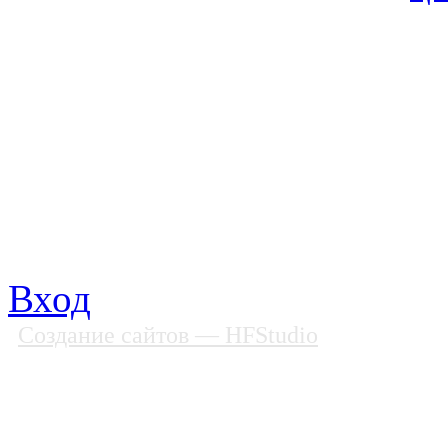
© Фонд «Содействие» 19
Все права защищены
Почтовый адрес: 194292, С
Факс: (812) 592 90 69
Телефон: (812) 985 16 26
E-mail: spbobfs@list.ru, 
Вход
Создание сайтов
— HFStudio