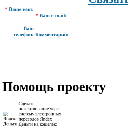
*
Ваше имя:
*
Ваш e-mail:
Ваш
телефон:
Комментарий:
Помощь проекту
Сделать
пожертвование через
систeму элeктронных
пeрeводов Яndex
Деньги на кошeлёк: