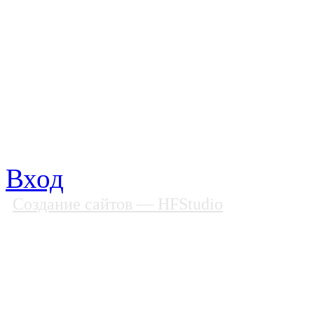
Все права защищены
Почтовый адрес: 194292, С
Факс: (812) 592 90 69
Телефон: (812) 985 16 26
E-mail: spbobfs@list.ru, 
Вход
Создание сайтов
— HFStudio