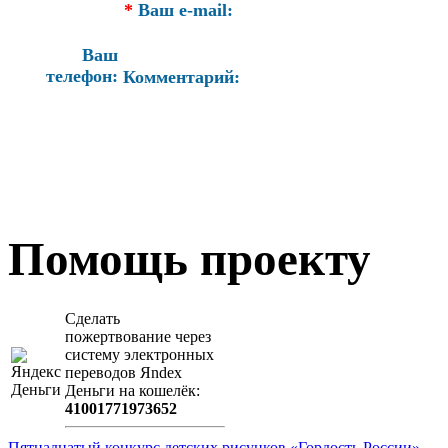
*
Ваш e-mail:
Ваш
телефон:
Комментарий:
Помощь проекту
Сделать
пожертвование через
систeму элeктронных
пeрeводов Яndex
Деньги на кошeлёк:
41001771973652
Пятнадцатый конкурс детских рисунков «Гордость России»