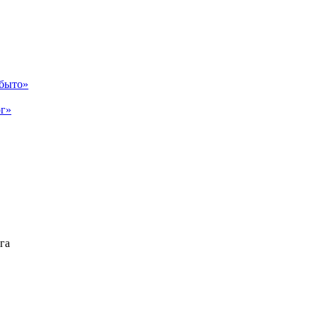
абыто»
рг»
га