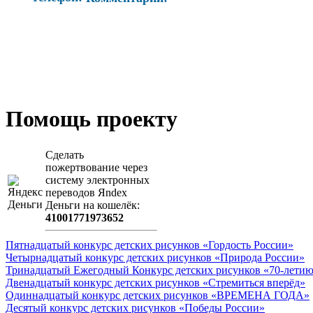
Помощь проекту
Сделать
пожертвование через
систeму элeктронных
пeрeводов Яndex
Деньги на кошeлёк:
41001771973652
Пятнадцатый конкурс детских рисунков «Гордость России»
Четырнадцатый конкурс детских рисунков «Природа России»
Тринадцатый Ежегодный Конкурс детских рисунков «70-летию
Двенадцатый конкурс детских рисунков «Стремиться вперёд»
Одиннадцатый конкурс детских рисунков «ВРЕМЕНА ГОДА»
Десятый конкурс детских рисунков «Победы России»