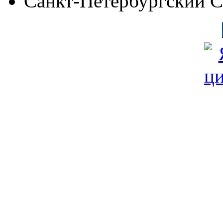
Санкт-Петербургский 
© Фонд «Содействие» 19
Все права защищены
Почтовый адрес: 194292, С
Факс: (812) 592 90 69
Телефон: (812) 985 16 26
E-mail: spbobfs@list.ru, 