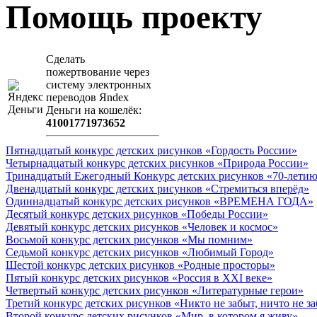
Помощь проекту
Сделать
пожертвование через
систeму элeктронных
пeрeводов Яndex
Деньги на кошeлёк:
41001771973652
Пятнадцатый конкурс детских рисунков «Гордость России»
Четырнадцатый конкурс детских рисунков «Природа России»
Тринадцатый Ежегодный Конкурс детских рисунков «70-летию
Двенадцатый конкурс детских рисунков «Стремиться вперёд»
Одиннадцатый конкурс детских рисунков «ВРЕМЕНА ГОДА»
Десятый конкурс детских рисунков «Победы России»
Девятый конкурс детских рисунков «Человек и космос»
Восьмой конкурс детских рисунков «Мы помним»
Седьмой конкурс детских рисунков «Любимый Город»
Шестой конкурс детских рисунков «Родные просторы»
Пятый конкурс детских рисунков «Россия в XXI веке»
Четвертый конкурс детских рисунков «Литературные герои»
Третий конкурс детских рисунков «Никто не забыт, ничто не з
Второй конкурс детских рисунков «Мир, в котором я живу»