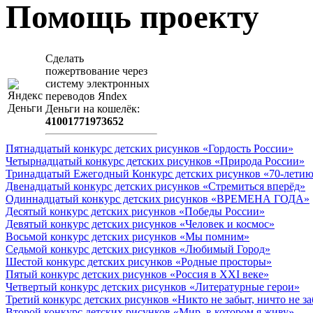
Помощь проекту
Сделать
пожертвование через
систeму элeктронных
пeрeводов Яndex
Деньги на кошeлёк:
41001771973652
Пятнадцатый конкурс детских рисунков «Гордость России»
Четырнадцатый конкурс детских рисунков «Природа России»
Тринадцатый Ежегодный Конкурс детских рисунков «70-летию
Двенадцатый конкурс детских рисунков «Стремиться вперёд»
Одиннадцатый конкурс детских рисунков «ВРЕМЕНА ГОДА»
Десятый конкурс детских рисунков «Победы России»
Девятый конкурс детских рисунков «Человек и космос»
Восьмой конкурс детских рисунков «Мы помним»
Седьмой конкурс детских рисунков «Любимый Город»
Шестой конкурс детских рисунков «Родные просторы»
Пятый конкурс детских рисунков «Россия в XXI веке»
Четвертый конкурс детских рисунков «Литературные герои»
Третий конкурс детских рисунков «Никто не забыт, ничто не з
Второй конкурс детских рисунков «Мир, в котором я живу»