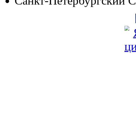
Санкт-Петербургский 
© Фонд «Содействие» 19
Все права защищены
Почтовый адрес: 194292, С
Факс: (812) 592 90 69
Телефон: (812) 985 16 26
E-mail: spbobfs@list.ru, 