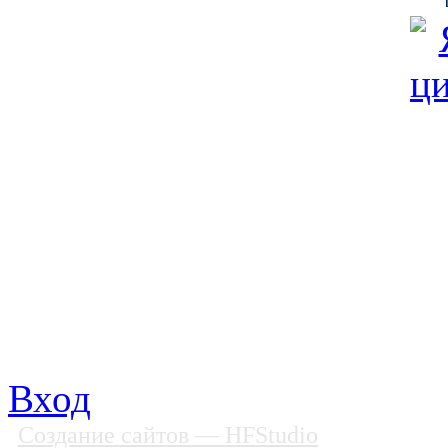
© Фонд «Содействие» 19
Все права защищены
Почтовый адрес: 194292, С
Факс: (812) 592 90 69
Телефон: (812) 985 16 26
E-mail: spbobfs@list.ru, 
Вход
Создание сайтов
— HFStudio