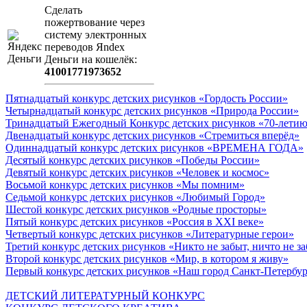
Сделать
пожертвование через
систeму элeктронных
пeрeводов Яndex
Деньги на кошeлёк:
41001771973652
Пятнадцатый конкурс детских рисунков «Гордость России»
Четырнадцатый конкурс детских рисунков «Природа России»
Тринадцатый Ежегодный Конкурс детских рисунков «70-летию
Двенадцатый конкурс детских рисунков «Стремиться вперёд»
Одиннадцатый конкурс детских рисунков «ВРЕМЕНА ГОДА»
Десятый конкурс детских рисунков «Победы России»
Девятый конкурс детских рисунков «Человек и космос»
Восьмой конкурс детских рисунков «Мы помним»
Седьмой конкурс детских рисунков «Любимый Город»
Шестой конкурс детских рисунков «Родные просторы»
Пятый конкурс детских рисунков «Россия в XXI веке»
Четвертый конкурс детских рисунков «Литературные герои»
Третий конкурс детских рисунков «Никто не забыт, ничто не з
Второй конкурс детских рисунков «Мир, в котором я живу»
Первый конкурс детских рисунков «Наш город Санкт-Петербу
ДЕТСКИЙ ЛИТЕРАТУРНЫЙ КОНКУРС