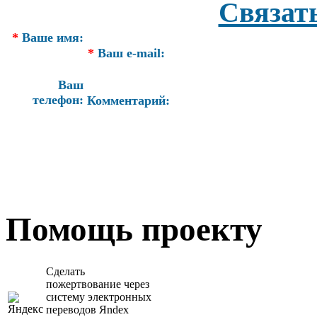
Связат
*
Ваше имя:
*
Ваш e-mail:
Ваш
телефон:
Комментарий:
Помощь проекту
Сделать
пожертвование через
систeму элeктронных
пeрeводов Яndex