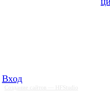
© Фонд «Содействие» 19
Все права защищены
Почтовый адрес: 194292, С
Факс: (812) 592 90 69
Телефон: (812) 985 16 26
E-mail: spbobfs@list.ru, 
Вход
Создание сайтов
— HFStudio