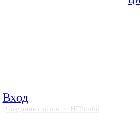
© Фонд «Содействие» 19
Все права защищены
Почтовый адрес: 194292, С
Факс: (812) 592 90 69
Телефон: (812) 985 16 26
E-mail: spbobfs@list.ru, 
Вход
Создание сайтов
— HFStudio