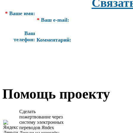
Связат
*
Ваше имя:
*
Ваш e-mail:
Ваш
телефон:
Комментарий:
Помощь проекту
Сделать
пожертвование через
систeму элeктронных
пeрeводов Яndex
Деньги на кошeлёк: