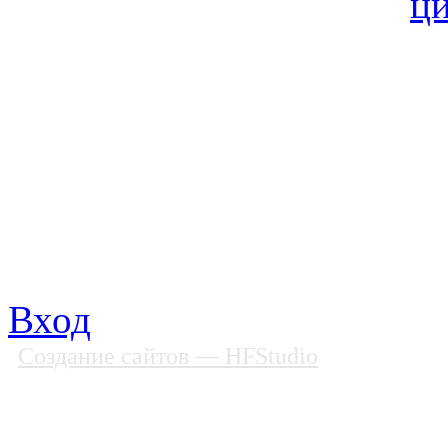
© Фонд «Содействие» 19
Все права защищены
Почтовый адрес: 194292, С
Факс: (812) 592 90 69
Телефон: (812) 985 16 26
E-mail: spbobfs@list.ru, 
Вход
Создание сайтов
— HFStudio