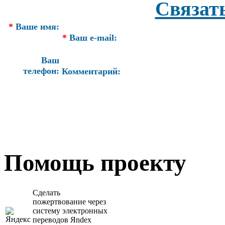
Связат
*
Ваше имя:
*
Ваш e-mail:
Ваш
телефон:
Комментарий:
Помощь проекту
Сделать
пожертвование через
систeму элeктронных
пeрeводов Яndex