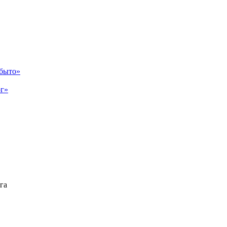
абыто»
рг»
га