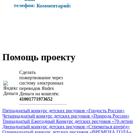
телефон:
Комментарий:
Помощь проекту
Сделать
пожертвование через
систeму элeктронных
пeрeводов Яndex
Деньги на кошeлёк:
41001771973652
Пятнадцатый конкурс детских рисунков «Гордость России»
Четырнадцатый конкурс детских рисунков «Природа России»
Тринадцатый Ежегодный Конкурс детских рисунков «70-летию
Двенадцатый конкурс детских рисунков «Стремиться вперёд»
Одиннадцатый конкурс детских рисунков «ВРЕМЕНА ГОДА»