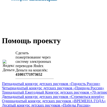
Помощь проекту
Сделать
пожертвование через
систeму элeктронных
пeрeводов Яndex
Деньги на кошeлёк:
41001771973652
Пятнадцатый конкурс детских рисунков «Гордость России»
Четырнадцатый конкурс детских рисунков «Природа России»
Тринадцатый Ежегодный Конкурс детских рисунков «70-летию
Двенадцатый конкурс детских рисунков «Стремиться вперёд»
Одиннадцатый конкурс детских рисунков «ВРЕМЕНА ГОДА»
Десятый конкурс детских рисунков «Победы России»