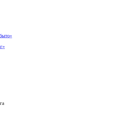
абыто»
рг»
га